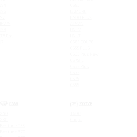
JS4
CS95
JS6
LAMORE
S7
EADO PLUS
IEV7S
ALSVIN
JS3
UNI-V
T8 Pro
UNI-T
J7
CS85 COUPE
CS55 PLUS
CS35 Plus New
CS75FL
CS35 Plus
CS35
CS75
CS55
FAW
ZOTYE
X40
T600
X80
Coupa
Bestune T55
Bestune B70