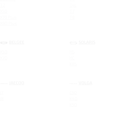
T2
T4L
X50
T7
X70 Plus
T8
X90 Plus
BELGEE
SOLARIS
X50
HS
X70
HC
KRS
JAECOO
VOLGA
J7
C50
J8
K40
K50