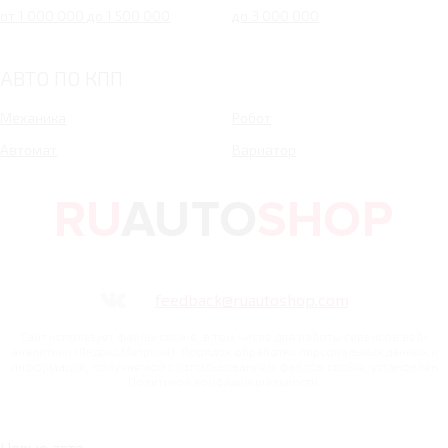
от 1 000 000 до 1 500 000
до 3 000 000
АВТО ПО КПП
Механика
Робот
Автомат
Вариатор
feedback@ruautoshop.com
Сайт использует файлы cookie, в том числе для работы сервисов веб-
аналитики (Яндекс.Метрика). Порядок обработки персональных данных и
информации, получаемой с использованием файлов cookie, установлен
Политикой конфиденциальности.
Новые авто