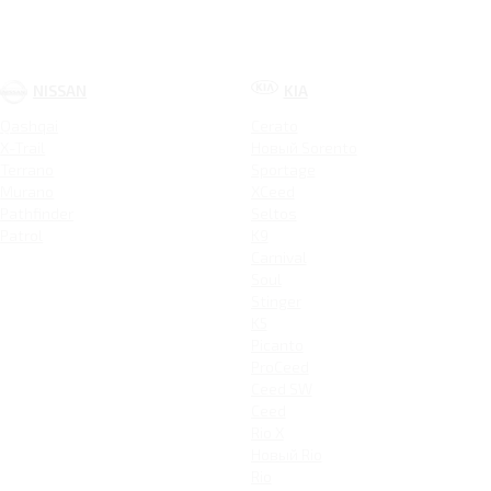
NISSAN
KIA
Qashqai
Cerato
X-Trail
Новый Sorento
Terrano
Sportage
Murano
XCeed
Pathfinder
Seltos
Patrol
K9
Carnival
Soul
Stinger
K5
Picanto
ProCeed
Ceed SW
Ceed
Rio X
Новый Rio
Rio