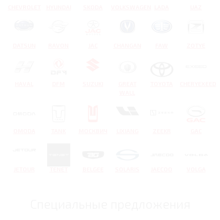
CHEVROLET
HYUNDAI
SKODA
VOLKSWAGEN
LADA
UAZ
DATSUN
RAVON
JAC
CHANGAN
FAW
ZOTYE
HAVAL
DFM
SUZUKI
GREAT
TOYOTA
CHERYEXEED
WALL
OMODA
TANK
МОСКВИЧ
LIXIANG
ZEEKR
GAC
JETOUR
TENET
BELGEE
SOLARIS
JAECOO
VOLGA
Специальные предложения