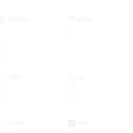
C5
МОСКВИЧ
LIXIANG
3
L7
5
L8
6
L9
8
M70
M90
ZEEKR
GAC
001
GN8
009
GS5
X
GS8
007
GS8 II
JETOUR
TENET
Dashing
T4