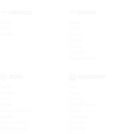
CHEVROLET
HYUNDAI
Spark
Solaris
Nexia
Creta
Cobalt
Elantra
Sonata
Tucson
Santa Fe
Новая Elantra
SKODA
VOLKSWAGEN
Rapid
Polo
Octavia
Jetta
Karoq
Passat
Kodiaq
Новый Tiguan
Kodiaq Sportline
Tiguan
Superb
Teramont
Octavia Combi
Touareg
Новая Octavia
Jetta VA3
Kodiaq Scout
Jetta VS5