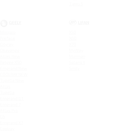
Tiggo 5
GEELY
LIFAN
Monjaro
X50
Preface
X60
Cityray
X70
Okavango
MyWay
Atlas New
Murman
Belgee X50
Solano II
Emgrand New
Smily
COOLRAY NEW
Tugella New
Atlas
Tugella
Emgrand GT
Emgrand 7
Atlas Pro
GS
Emgrand X7
Coolray