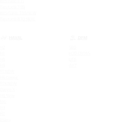
Bestune T77
Bestune T99
BESTUNE T99 NEW
Bestune B70 NEW
HAVAL
DFM
H2
580
H5
H30 CROSS
H6
DF6
H9
AX7
F7 NEW
H6 Coupe
F7X NEW
Dargo X
H6 New
M6
H3
H7
Jolion