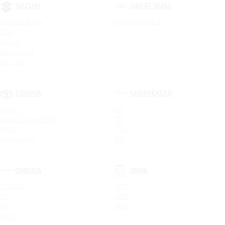
SUZUKI
GREAT WALL
All New Jimny
GWM Wingle 7
SX4
Vitara
Vitara New
SX4 Tabi
TOYOTA
CHERYEXEED
Camry
LX
Land Cruiser 300
VX
RAV4
TXL
Highlander
RX
OMODA
TANK
C5 NEW
300
C7
400
S5
500
S5 GT