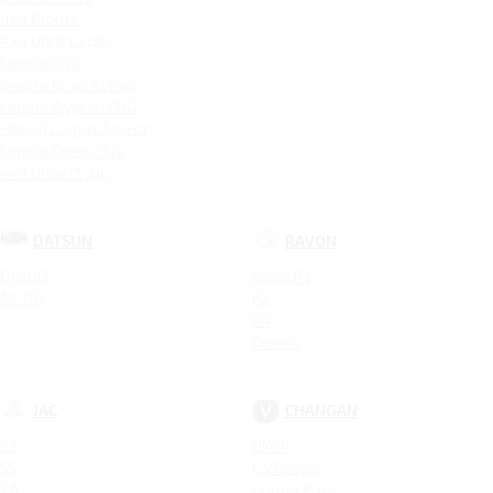
4x4 Bronto
4x4 Urban 3 дв.
Largus CNG
Granta Drive Active
Largus Фургон CNG
Новый Largus 5 мест
Largus Cross CNG
4x4 Urban 5 дв.
DATSUN
RAVON
ON-DO
Nexia R3
MI-DO
R2
R4
Gentra
JAC
CHANGAN
S3
UNI-K
S5
CS95 New
T6
Hunter Plus