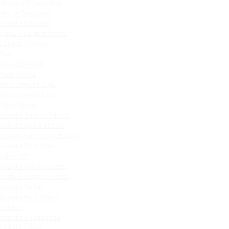
Vesta SW Sportline
Vesta Sportline
Granta Liftback
Новый Largus Cross
Largus Фургон
Niva
Niva Off-road
Niva Travel
Niva Legend 3 дв.
Niva Legend 5 дв.
Iskra Sedan
Granta Sport Liftback
Granta Sport Sedan
Granta Sportline Liftback
Granta Sportline
Iskra SW
Granta Active Cross
Новый Largus 7 мест
Granta Sedan
Granta Hatchback
Largus
Granta Универсал
Granta Cross