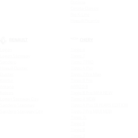
Optima
Cerato Classic
Rio X-Line
Новый Picanto
RENAULT
CHERY
Logan
Tiggo 4
Logan Stepway
Tiggo 7
Sandero
Tiggo 7 PRO
Новый Duster
Tiggo 4 Pro
Duster
Tiggo 7 Pro Max
Kaptur
Tiggo 8 Pro
Arkana
ARRIZO 8
Koleos
Tiggo 8 Pro MAX NEW
Logan Stepway City
Tiggo 4 NEW
Sandero Stepway
Tiggo 4 Pro 18 YEARS EDITION
Sandero Stepway City
Tiggo 7 Pro MAX NEW
Tiggo 7L
Tiggo 9
Tiggo 8
Tiggo 3