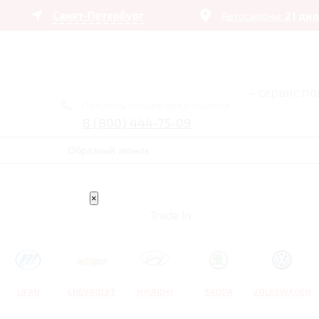
Санкт-Петербург
Автосалоны:
21 ди
– сервис п
Получить лучшее предложение
8 (800) 444-75-09
Обратный звонок
×
Trade In
LIFAN
CHEVROLET
HYUNDAI
SKODA
VOLKSWAGEN