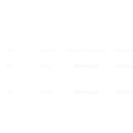
КПП
МОЩНОСТЬ
РОЗНИЧНАЯ ЦЕНА С НДС
ВАША ВЫГ
MT
117 л.с.
899 000 руб.
280 000 р
AT
117 л.с.
969 000 руб.
280 000 р