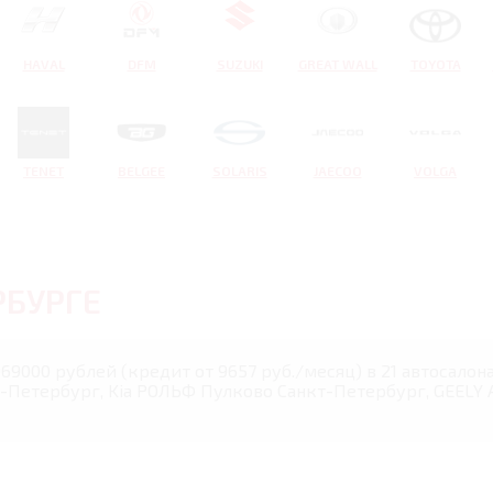
HAVAL
DFM
SUZUKI
GREAT WALL
TOYOTA
TENET
BELGEE
SOLARIS
JAECOO
VOLGA
РБУРГЕ
969000 рублей (кредит от 9657 руб./месяц) в 21 автосал
Петербург, Kia РОЛЬФ Пулково Санкт-Петербург, GEELY 