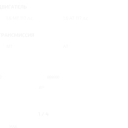
ДВИГАТЕЛЬ
1.6 MT 117 л.с.
1.6 AT 117 л.с.
ТРАНСМИССИЯ
MT
AT
до
 AT 117 Л.С. LUXURY
1
/
4
Бензин
1556