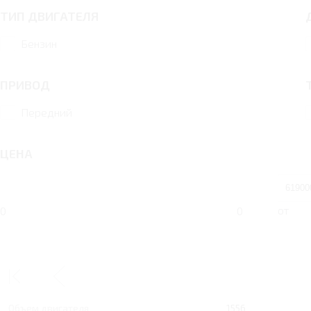
ТИП ДВИГАТЕЛЯ
Бензин
ПРИВОД
Передний
ЦЕНА
от
0
0
1.6 MT 117 Л.С. COMFORT
1.6
Тип двигателя
Бензин
Объем двигателя
1556