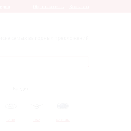
леров
Обратная связь
Контакты
оиска самых выгодных предложений
Кредит
LADA
UAZ
DATSUN