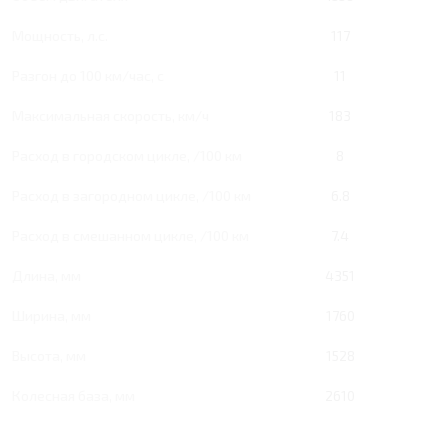
Мощность, л.с.
117
Разгон до 100 км/час, с
11
Максимальная скорость, км/ч
183
Расход в городском цикле, /100 км
8
Расход в загородном цикле, /100 км
6.8
Расход в смешанном цикле, /100 км
7.4
Длина, мм
4351
Ширина, мм
1760
Высота, мм
1528
Колесная база, мм
2610