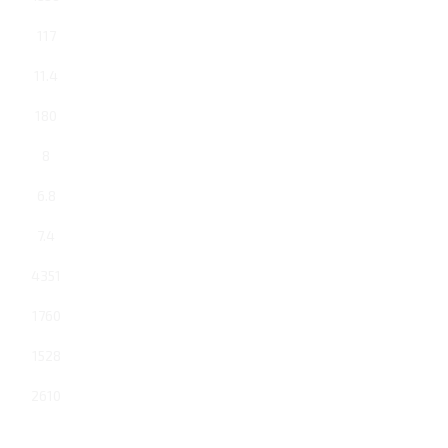
117
11.4
180
8
6.8
7.4
4351
1760
1528
2610