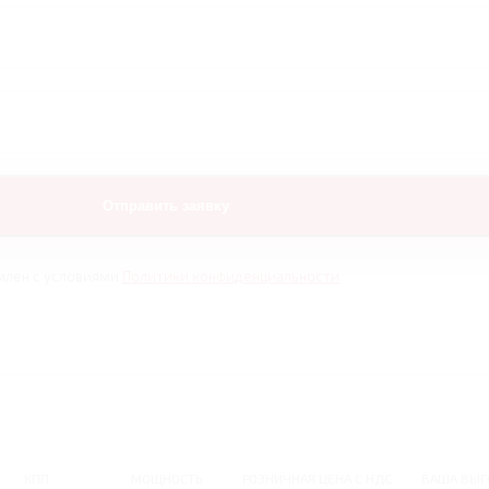
млен с условиями
Политики конфиденциальности
КПП
МОЩНОСТЬ
РОЗНИЧНАЯ ЦЕНА С НДС
ВАША ВЫГ