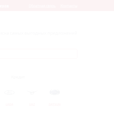
леров
Обратная связь
Контакты
оиска самых выгодных предложений
Кредит
LADA
UAZ
DATSUN