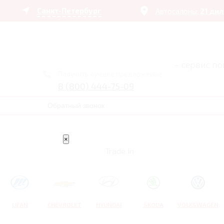
Санкт-Петербург
Автосалоны:
21 ди
– сервис п
Получить лучшее предложение
8 (800) 444-75-09
Обратный звонок
×
Trade In
LIFAN
CHEVROLET
HYUNDAI
SKODA
VOLKSWAGEN