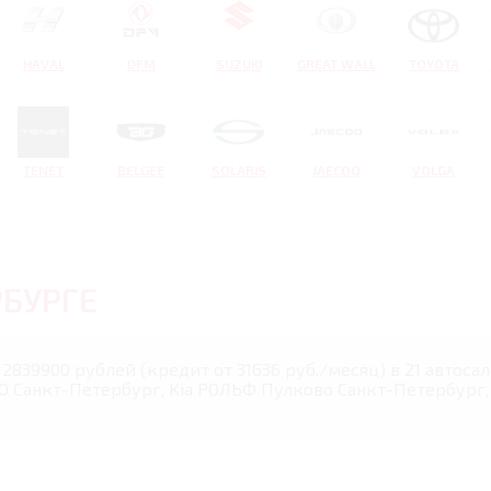
HAVAL
DFM
SUZUKI
GREAT WALL
TOYOTA
TENET
BELGEE
SOLARIS
JAECOO
VOLGA
РБУРГЕ
2839900 рублей (кредит от 31636 руб./месяц) в 21 автос
Санкт-Петербург, Kia РОЛЬФ Пулково Санкт-Петербург, 