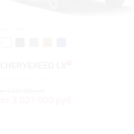
Цвет: Синий
CHERYEXEED LX
7
автомобилей в наличии
от 2 539 900 руб
от
2 027 900
руб