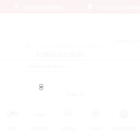
Санкт-Петербург
Автосалоны:
21 ди
– сервис п
Получить лучшее предложение
8 (800) 444-75-09
Обратный звонок
×
Trade In
LIFAN
CHEVROLET
HYUNDAI
SKODA
VOLKSWAGEN