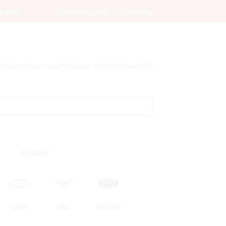
леров
Обратная связь
Контакты
оиска самых выгодных предложений
Кредит
LADA
UAZ
DATSUN