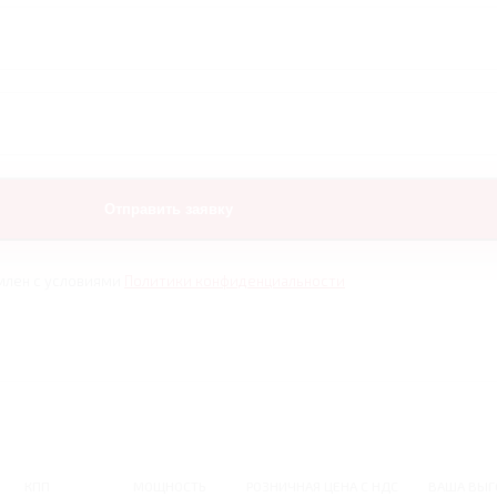
млен с условиями
Политики конфиденциальности
КПП
МОЩНОСТЬ
РОЗНИЧНАЯ ЦЕНА С НДС
ВАША ВЫГ