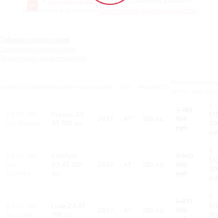
Я
согласен на обработку
персональных данных и
ознакомлен с условиями
Политики конфиденциальности
Таблица комплектаций
Сравнение комплектаций
Технические характеристики
РОЗНИЧНАЯ
ВАШ
КОМПЛЕКТАЦИЯ
КОМПЛЕКТАЦИЯ
ОБЪЕМ
КПП
МОЩНОСТЬ
ЦЕНА С НДС
ВЫГ
1
3 789
2.5 AT 180
Classic 2.5
51
2497
AT
180 л.с.
900
л.с. Classic
AT 180 л.с.
00
руб.
ру
1
2.5 AT 180
Comfort
3 949
51
л.с.
2.5 AT 180
2497
AT
180 л.с.
900
00
Comfort
л.с.
руб.
ру
1
4 079
2.5 AT 180
Luxe 2.5 AT
51
2497
AT
180 л.с.
900
л.с. Luxe
180 л.с.
00