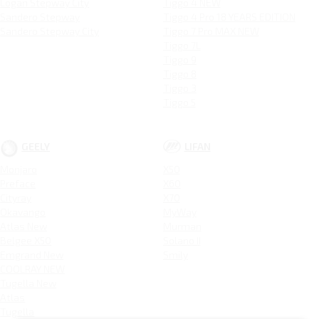
Logan Stepway City
Tiggo 4 NEW
Sandero Stepway
Tiggo 4 Pro 18 YEARS EDITION
Sandero Stepway City
Tiggo 7 Pro MAX NEW
Tiggo 7L
Tiggo 9
Tiggo 8
Tiggo 3
Tiggo 5
GEELY
LIFAN
Monjaro
X50
Preface
X60
Cityray
X70
Okavango
MyWay
Atlas New
Murman
Belgee X50
Solano II
Emgrand New
Smily
COOLRAY NEW
Tugella New
Atlas
Tugella