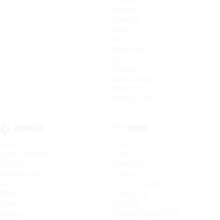
ProCeed
Ceed SW
Ceed
Rio X
Новый Rio
Rio
Optima
Cerato Classic
Rio X-Line
Новый Picanto
RENAULT
CHERY
Logan
Tiggo 4
Logan Stepway
Tiggo 7
Sandero
Tiggo 7 PRO
Новый Duster
Tiggo 4 Pro
Duster
Tiggo 7 Pro Max
Kaptur
Tiggo 8 Pro
Arkana
ARRIZO 8
Koleos
Tiggo 8 Pro MAX NEW