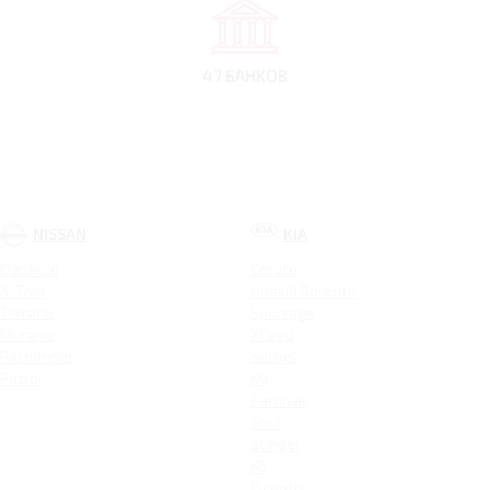
47 БАНКОВ
NISSAN
KIA
Qashqai
Cerato
X-Trail
Новый Sorento
Terrano
Sportage
Murano
XCeed
Pathfinder
Seltos
Patrol
K9
Carnival
Soul
Stinger
K5
Picanto