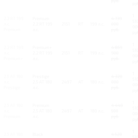
руб.
ру
1
2.2 RT 199
Premium
4 739
51
л.с.
2.2 RT 199
2151
RT
199 л.с.
000
00
Premium
л.с.
руб.
ру
1
2.2 RT 199
Premium+
4 869
51
л.с.
2.2 RT 199
2151
RT
199 л.с.
900
00
Premium+
л.с.
руб.
ру
1
2.5 AT 180
Prestige
4 320
51
л.с.
2.5 AT 180
2497
AT
180 л.с.
000
00
Prestige
л.с.
руб.
ру
1
2.5 AT 180
Premium
4 440
51
л.с.
2.5 AT 180
2497
AT
180 л.с.
500
00
Premium
л.с.
руб.
ру
1
2.5 AT 180
Black
4 520
51