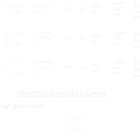
1
4 528
3.5 AT 249
Luxe 3.5 AT
249
51
3470
AT
500
л.с. Luxe
249 л.с.
л.с.
00
руб.
ру
1
3.5 AT 249
Premium
4 950
249
51
л.с.
3.5 AT 249
3470
AT
000
л.с.
00
Premium
л.с.
руб.
ру
1
3.5 AT 249
Premium+
5 189
249
51
л.с.
3.5 AT 249
3470
AT
000
л.с.
00
Premium+
л.с.
руб.
ру
ПОИСК ПО КОМПЛЕКТАЦИЯМ
ТИП ДВИГАТЕЛЯ
Бензин
Дизель