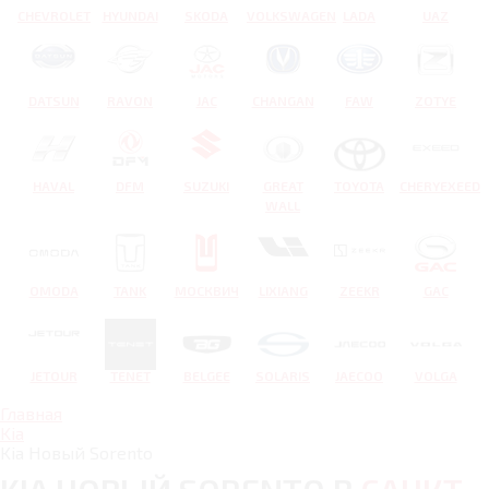
CHEVROLET
HYUNDAI
SKODA
VOLKSWAGEN
LADA
UAZ
DATSUN
RAVON
JAC
CHANGAN
FAW
ZOTYE
HAVAL
DFM
SUZUKI
GREAT
TOYOTA
CHERYEXEED
WALL
OMODA
TANK
МОСКВИЧ
LIXIANG
ZEEKR
GAC
JETOUR
TENET
BELGEE
SOLARIS
JAECOO
VOLGA
Главная
Kia
Kia Новый Sorento