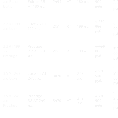
л.с. Black
Edition 2.5
2497
AT
180 л.с.
900
00
Edition
AT 180 л.с.
руб.
ру
1
4 230
2.2 RT 199
Luxe 2.2 RT
51
2151
RT
199 л.с.
000
л.с. Luxe
199 л.с.
00
руб.
ру
1
2.2 RT 199
Prestige
4 480
51
л.с.
2.2 RT 199
2151
RT
199 л.с.
000
00
Prestige
л.с.
руб.
ру
1
4 528
3.5 AT 249
Luxe 3.5 AT
249
51
3470
AT
500
л.с. Luxe
249 л.с.
л.с.
00
руб.
ру
1
3.5 AT 249
Prestige
4 730
249
51
л.с.
3.5 AT 249
3470
AT
900
л.с.
00
Prestige
л.с.
руб.
ру