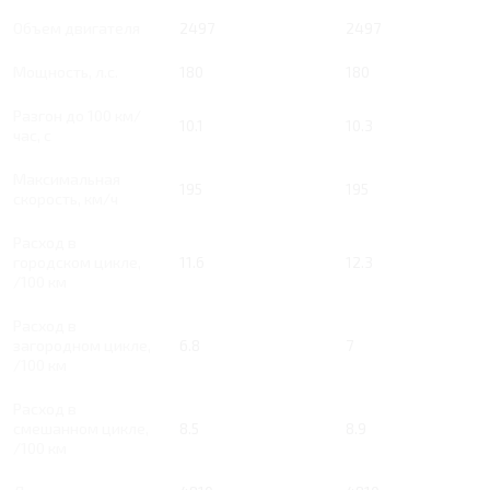
Объем двигателя
2497
2497
Мощность, л.с.
180
180
Разгон до 100 км/
10.1
10.3
час, с
Максимальная
195
195
скорость, км/ч
Расход в
городском цикле,
11.6
12.3
/100 км
Расход в
загородном цикле,
6.8
7
/100 км
Расход в
смешанном цикле,
8.5
8.9
/100 км