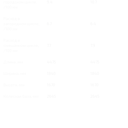
городском цикле,
9.4
10.7
/100 км
Расход в
загородном цикле,
6.7
6.4
/100 км
Расход в
смешанном цикле,
7.7
7.9
/100 км
Длина, мм
4475
4475
Ширина, мм
1840
1840
Высота, мм
1670
1670
Колесная база, мм
2645
2645