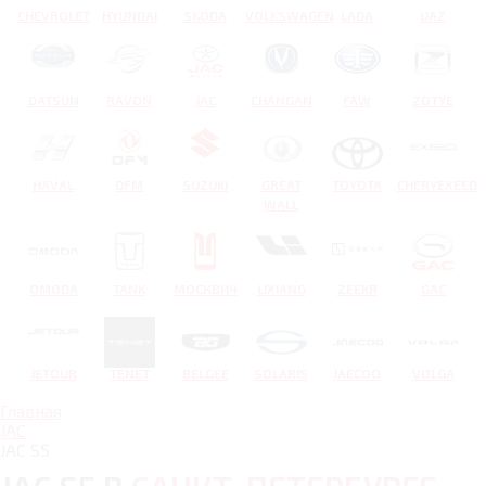
CHEVROLET
HYUNDAI
SKODA
VOLKSWAGEN
LADA
UAZ
DATSUN
RAVON
JAC
CHANGAN
FAW
ZOTYE
HAVAL
DFM
SUZUKI
GREAT
TOYOTA
CHERYEXEED
WALL
OMODA
TANK
МОСКВИЧ
LIXIANG
ZEEKR
GAC
JETOUR
TENET
BELGEE
SOLARIS
JAECOO
VOLGA
Главная
JAC
JAC S5