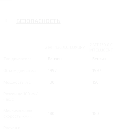
БЕЗОПАСНОСТЬ
2 MT 150 Л.С.
2 MT 136 Л.С. LUXURY
INTELLIGENT
Тип двигателя
Бензин
Бензин
Объем двигателя
1997
1997
Мощность, л.с.
136
150
Разгон до 100 км/
час, с
Максимальная
180
180
скорость, км/ч
Расход в