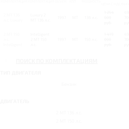
КОМПЛЕКТАЦИЯ
КОМПЛЕКТАЦИЯ
ОБЪЕМ
КПП
МОЩНОСТЬ
ЦЕНА С НДС
ВЫГ
1 254
49
2 MT 136
Luxury 2
1997
MT
136 л.с.
000
70
л.с. Luxury
MT 136 л.с.
руб.
ру
2 MT 150
Intelligent
1 419
49
л.с.
2 MT 150
1997
MT
150 л.с.
000
70
Intelligent
л.с.
руб.
ру
ПОИСК ПО КОМПЛЕКТАЦИЯМ
ТИП ДВИГАТЕЛЯ
Бензин
ДВИГАТЕЛЬ
2 MT 136 л.с.
2 MT 150 л.с.