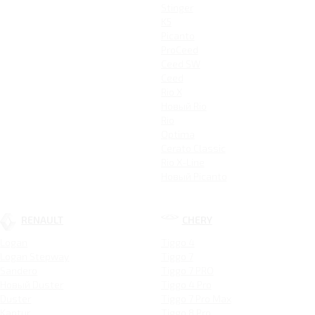
Stinger
K5
Picanto
ProCeed
Ceed SW
Ceed
Rio X
Новый Rio
Rio
Optima
Cerato Classic
Rio X-Line
Новый Picanto
RENAULT
CHERY
Logan
Tiggo 4
Logan Stepway
Tiggo 7
Sandero
Tiggo 7 PRO
Новый Duster
Tiggo 4 Pro
Duster
Tiggo 7 Pro Max
Kaptur
Tiggo 8 Pro