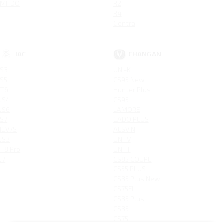
MI-DO
R2
R4
Gentra
JAC
CHANGAN
S3
UNI-K
S5
CS95 New
T6
Hunter Plus
JS4
CS95
JS6
LAMORE
S7
EADO PLUS
IEV7S
ALSVIN
JS3
UNI-V
T8 Pro
UNI-T
J7
CS85 COUPE
CS55 PLUS
CS35 Plus New
CS75FL
CS35 Plus
CS35
CS75