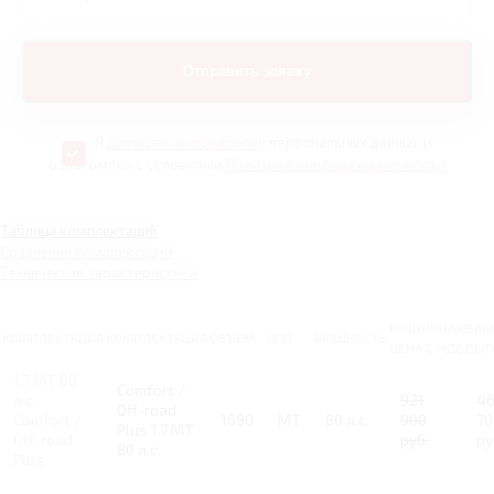
Я
согласен на обработку
персональных данных и
ознакомлен с условиями
Политики конфиденциальности
Таблица комплектаций
Сравнение комплектаций
Технические характеристики
РОЗНИЧНАЯ
ВАШ
КОМПЛЕКТАЦИЯ
КОМПЛЕКТАЦИЯ
ОБЪЕМ
КПП
МОЩНОСТЬ
ЦЕНА С НДС
ВЫГ
1.7 MT 80
Comfort /
л.с.
921
46
Off-road
Comfort /
1690
MT
80 л.с.
900
70
Plus 1.7 MT
Off-road
руб.
ру
80 л.с.
Plus