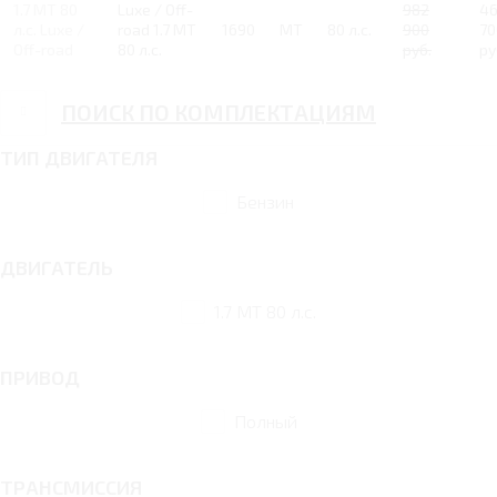
1.7 MT 80
Luxe / Off-
982
46
л.с. Luxe /
road 1.7 MT
1690
MT
80 л.с.
900
70
Off-road
80 л.с.
руб.
ру
ПОИСК ПО КОМПЛЕКТАЦИЯМ
ТИП ДВИГАТЕЛЯ
Бензин
ДВИГАТЕЛЬ
1.7 MT 80 л.с.
ПРИВОД
Полный
ТРАНСМИССИЯ