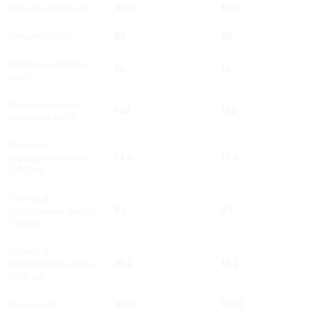
Объем двигателя
1690
1690
Мощность, л.с.
80
80
Разгон до 100 км/
19
19
час, с
Максимальная
140
140
скорость, км/ч
Расход в
городском цикле,
13.4
13.4
/100 км
Расход в
загородном цикле,
8.5
8.5
/100 км
Расход в
смешанном цикле,
10.2
10.2
/100 км
Длина, мм
4056
4056