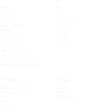
Rapid
Polo
Octavia
Jetta
Karoq
Passat
Kodiaq
Новый Tiguan
Kodiaq Sportline
Tiguan
Superb
Teramont
Octavia Combi
Touareg
Новая Octavia
Jetta VA3
Kodiaq Scout
Jetta VS5
Superb Combi
Octavia Hockey Edition
Kodiaq Hockey Edition
Kodiaq Laurin & Klement
LADA
UAZ
Новый Largus Фургон
Patriot
Xray Cross
Hunter
Xray
Patriot PickUp
Vesta
Vesta Cross