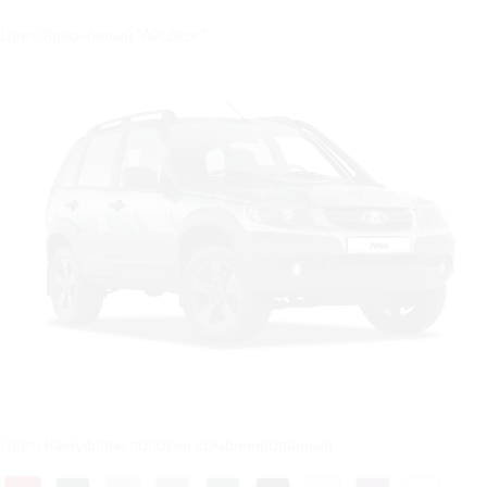
Цвет: Ярко-белый "Айсберг"
Цвет: Камуфляж полоски комбинированный