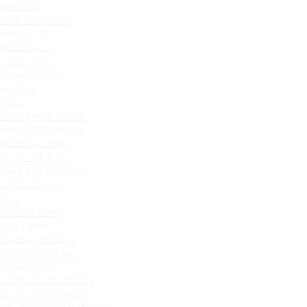
Vesta SW
Vesta SW Cross
Vesta CNG
Vesta Sport
Largus Cross
Iskra SW Cross
Niva Sport
Aura
Niva Legend Bronto
Vesta SW Sportline
Vesta Sportline
Granta Liftback
Новый Largus Cross
Largus Фургон
Niva
Niva Off-road
Niva Travel
Niva Legend 3 дв.
Niva Legend 5 дв.
Iskra Sedan
Granta Sport Liftback
Granta Sport Sedan