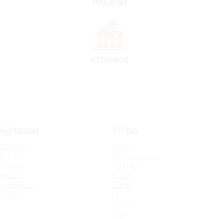
ПОДАРКИ
47 БАНКОВ
NISSAN
KIA
Qashqai
Cerato
X-Trail
Новый Sorento
Terrano
Sportage
Murano
XCeed
Pathfinder
Seltos
Patrol
K9
Carnival
Soul