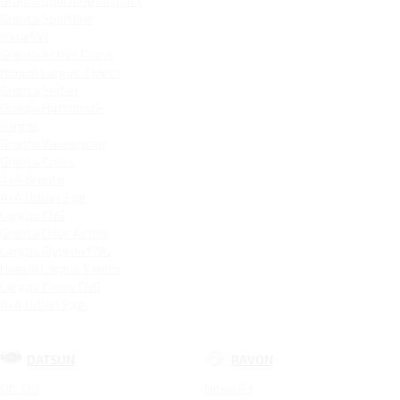
Granta Sportline Liftback
Granta Sportline
Iskra SW
Granta Active Cross
Новый Largus 7 мест
Granta Sedan
Granta Hatchback
Largus
Granta Универсал
Granta Cross
4x4 Bronto
4x4 Urban 3 дв.
Largus CNG
Granta Drive Active
Largus Фургон CNG
Новый Largus 5 мест
Largus Cross CNG
4x4 Urban 5 дв.
DATSUN
RAVON
ON-DO
Nexia R3