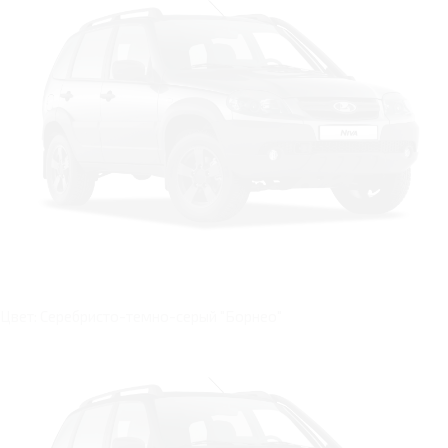
Цвет: Серебристо-темно-серый "Борнео"