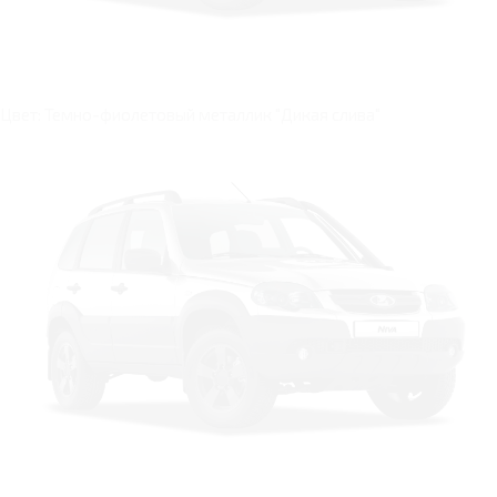
Цвет: Темно-фиолетовый металлик "Дикая слива"