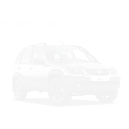
Цвет: Серо-сине-зеленый "Сочи"