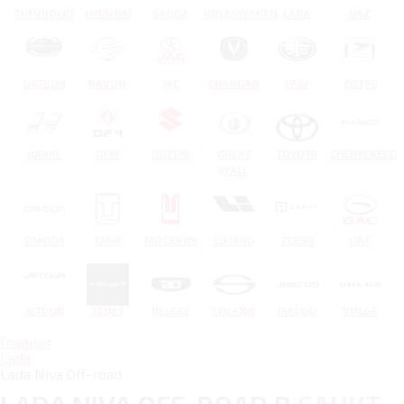
CHEVROLET
HYUNDAI
SKODA
VOLKSWAGEN
LADA
UAZ
DATSUN
RAVON
JAC
CHANGAN
FAW
ZOTYE
HAVAL
DFM
SUZUKI
GREAT
TOYOTA
CHERYEXEED
WALL
OMODA
TANK
МОСКВИЧ
LIXIANG
ZEEKR
GAC
JETOUR
TENET
BELGEE
SOLARIS
JAECOO
VOLGA
Главная
Lada
Lada Niva Off-road