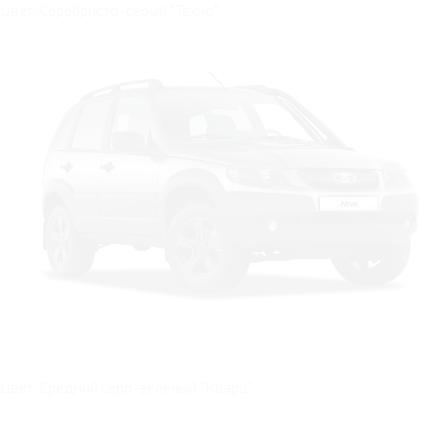
Цвет: Серебристо-серый "Техно"
Цвет: Средний серо-зеленый "Кварц"