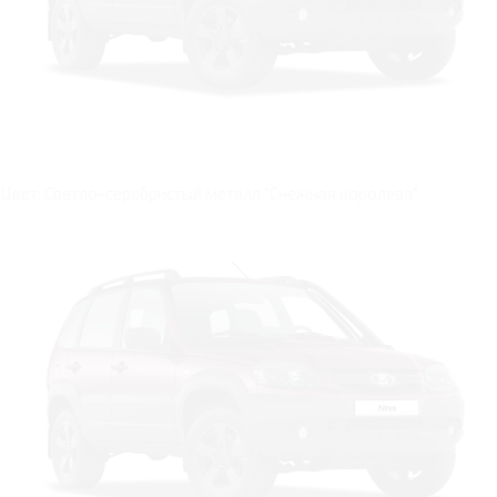
Цвет: Светло-серебристый металл "Снежная королева"