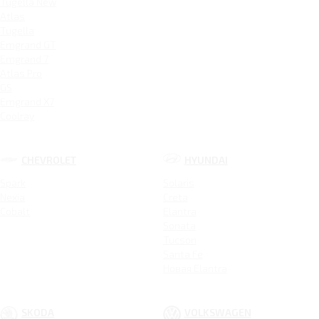
Tugella New
Atlas
Tugella
Emgrand GT
Emgrand 7
Atlas Pro
GS
Emgrand X7
Coolray
CHEVROLET
HYUNDAI
Spark
Solaris
Nexia
Creta
Cobalt
Elantra
Sonata
Tucson
Santa Fe
Новая Elantra
SKODA
VOLKSWAGEN