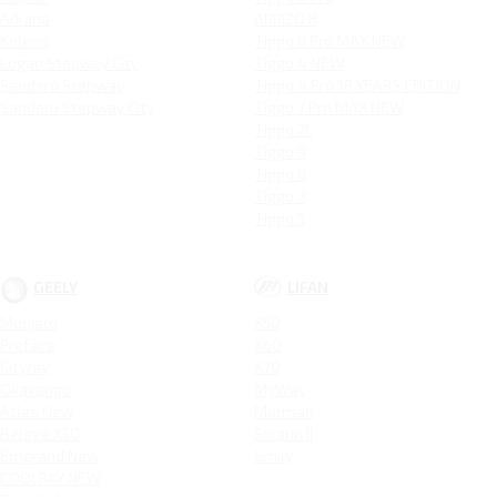
Arkana
ARRIZO 8
Koleos
Tiggo 8 Pro MAX NEW
Logan Stepway City
Tiggo 4 NEW
Sandero Stepway
Tiggo 4 Pro 18 YEARS EDITION
Sandero Stepway City
Tiggo 7 Pro MAX NEW
Tiggo 7L
Tiggo 9
Tiggo 8
Tiggo 3
Tiggo 5
GEELY
LIFAN
Monjaro
X50
Preface
X60
Cityray
X70
Okavango
MyWay
Atlas New
Murman
Belgee X50
Solano II
Emgrand New
Smily
COOLRAY NEW