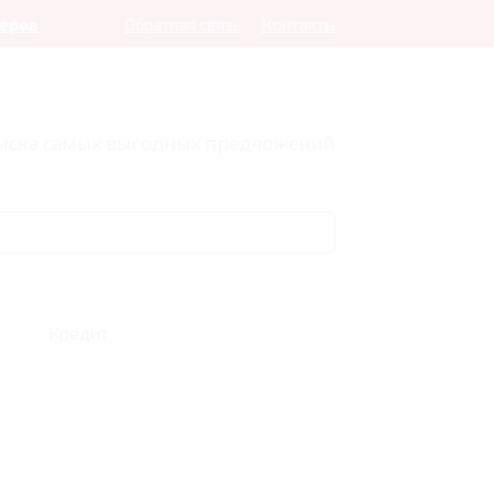
леров
Обратная связь
Контакты
оиска самых выгодных предложений
Кредит