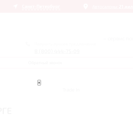
Санкт-Петербург
Автосалоны:
21 ди
– сервис п
Получить лучшее предложение
8 (800) 444-75-09
Обратный звонок
×
Trade In
РГЕ