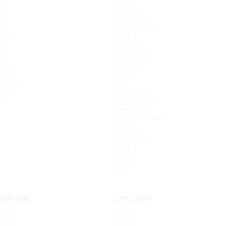
S3
UNI-K
S5
CS95 New
T6
Hunter Plus
JS4
CS95
JS6
LAMORE
S7
EADO PLUS
IEV7S
ALSVIN
JS3
UNI-V
T8 Pro
UNI-T
J7
CS85 COUPE
CS55 PLUS
CS35 Plus New
CS75FL
CS35 Plus
CS35
CS75
CS55
FAW
ZOTYE
X40
T600
X80
Coupa