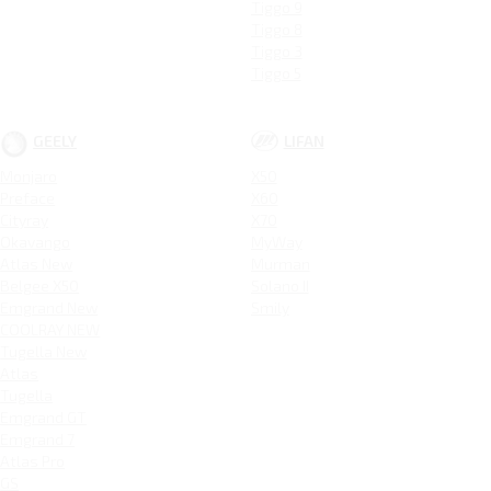
Tiggo 9
Tiggo 8
Tiggo 3
Tiggo 5
GEELY
LIFAN
Monjaro
X50
Preface
X60
Cityray
X70
Okavango
MyWay
Atlas New
Murman
Belgee X50
Solano II
Emgrand New
Smily
COOLRAY NEW
Tugella New
Atlas
Tugella
Emgrand GT
Emgrand 7
Atlas Pro
GS