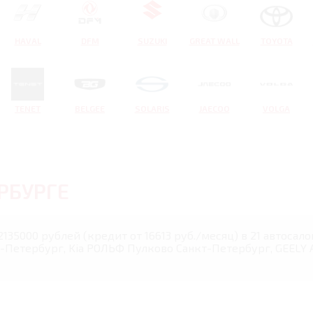
HAVAL
DFM
SUZUKI
GREAT WALL
TOYOTA
TENET
BELGEE
SOLARIS
JAECOO
VOLGA
РБУРГЕ
 2135000 рублей (кредит от 16613 руб./месяц) в 21 автос
Петербург, Kia РОЛЬФ Пулково Санкт-Петербург, GEELY 