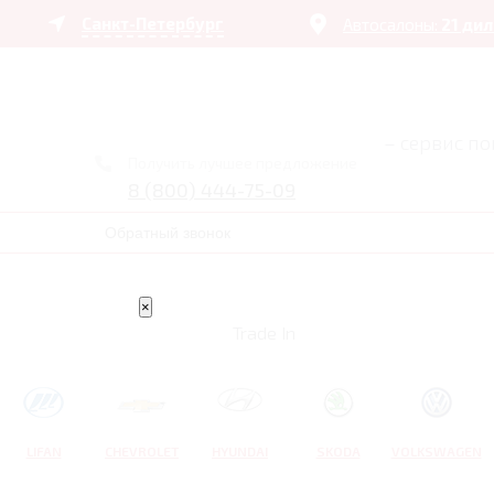
Санкт-Петербург
Автосалоны:
21 ди
– сервис п
Получить лучшее предложение
8 (800) 444-75-09
Обратный звонок
×
Trade In
LIFAN
CHEVROLET
HYUNDAI
SKODA
VOLKSWAGEN