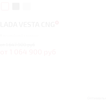
LADA VESTA CNG
9
автомобилей в наличии
от 1 647 900 руб
от
1 064 900
руб
Оптималь