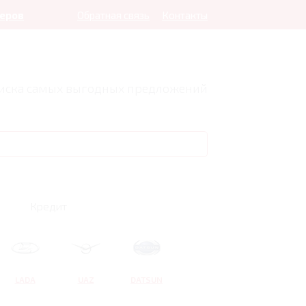
леров
Обратная связь
Контакты
оиска самых выгодных предложений
Кредит
LADA
UAZ
DATSUN