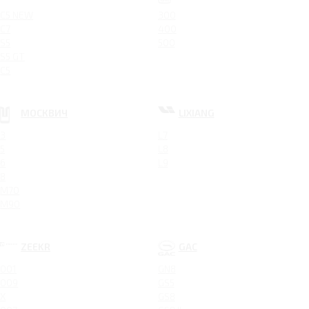
C5 NEW
300
C7
400
S5
500
S5 GT
C5
МОСКВИЧ
LIXIANG
3
L7
5
L8
6
L9
8
M70
M90
ZEEKR
GAC
001
GN8
009
GS5
X
GS8