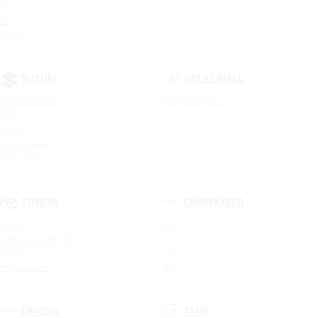
H3
H7
Jolion
SUZUKI
GREAT WALL
All New Jimny
GWM Wingle 7
SX4
Vitara
Vitara New
SX4 Tabi
TOYOTA
CHERYEXEED
Camry
LX
Land Cruiser 300
VX
RAV4
TXL
Highlander
RX
OMODA
TANK