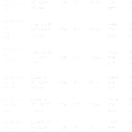
MT 1.6 MT
1596
MT
106 л.с.
900
6
Comfort 1.6
106 л.с.
руб.
р
MT
1.8 MT 122
Comfort 1.8
1 358
4
л.с.
MT 1.8 MT
1774
MT
122 л.с.
900
6
Comfort 1.8
122 л.с.
руб.
р
MT
1.6 CVT 113
Comfort 1.6
1 463
4
л.с.
AT 1.6 CVT
1598
CVT
113 л.с.
900
6
Comfort 1.6
113 л.с.
руб.
р
AT
1.6 MT 106
Black 1.6
1 363
4
л.с. Black
MT 1.6 MT
1596
MT
106 л.с.
900
6
1.6 MT
106 л.с.
руб.
р
1.6 CVT 113
Black 1.6
1 498
4
л.с. Black
AT 1.6 CVT
1598
CVT
113 л.с.
900
6
1.6 AT
113 л.с.
руб.
р
1.6 MT 106
Luxe EnjoY
1 442
4
л.с. Luxe
Pro 1.6 MT
1596
MT
106 л.с.
900
6