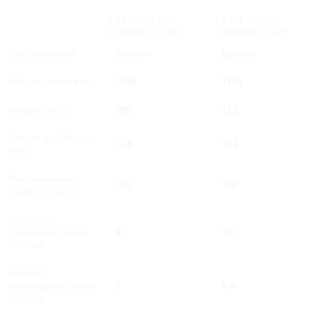
1.6 MT 106 Л.С.
1.8 MT 122 Л.С.
COMFORT 1.6 MT
COMFORT 1.8 MT
Тип двигателя
Бензин
Бензин
Объем двигателя
1596
1774
Мощность, л.с.
106
122
Разгон до 100 км/
12.6
11.2
час, с
Максимальная
178
180
скорость, км/ч
Расход в
городском цикле,
9.7
10.7
/100 км
Расход в
загородном цикле,
6
6.4
/100 км