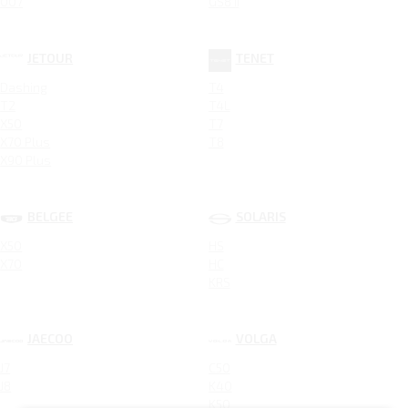
007
GS8 II
JETOUR
TENET
Dashing
T4
T2
T4L
X50
T7
X70 Plus
T8
X90 Plus
BELGEE
SOLARIS
X50
HS
X70
HC
KRS
JAECOO
VOLGA
J7
C50
J8
K40
K50