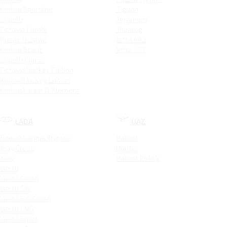
Kodiaq Sportline
Tiguan
Superb
Teramont
Octavia Combi
Touareg
Новая Octavia
Jetta VA3
Kodiaq Scout
Jetta VS5
Superb Combi
Octavia Hockey Edition
Kodiaq Hockey Edition
Kodiaq Laurin & Klement
LADA
UAZ
Новый Largus Фургон
Patriot
Xray Cross
Hunter
Xray
Patriot PickUp
Vesta
Vesta Cross
Vesta SW
Vesta SW Cross
Vesta CNG
Vesta Sport