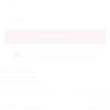
Я
согласен на обработку
персональных данных и
ознакомлен с условиями
Политики конфиденциальности
Таблица комплектаций
Сравнение комплектаций
Технические характеристики
РОЗНИЧНАЯ
ВА
КОМПЛЕКТАЦИЯ
КОМПЛЕКТАЦИЯ
ОБЪЕМ
КПП
МОЩНОСТЬ
ЦЕНА С НДС
ВЫ
1.6 MT 106
Comfort 1.6
1 328
4
л.с.