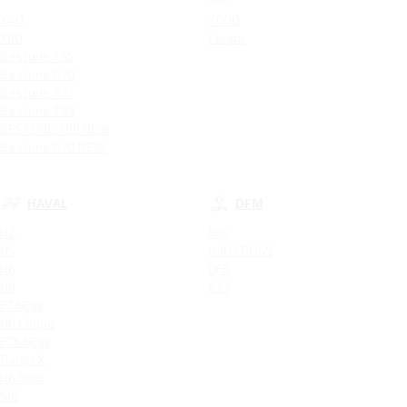
X40
T600
X80
Coupa
Bestune T55
Bestune B70
Bestune T77
Bestune T99
BESTUNE T99 NEW
Bestune B70 NEW
HAVAL
DFM
H2
580
H5
H30 CROSS
H6
DF6
H9
AX7
F7 NEW
H6 Coupe
F7X NEW
Dargo X
H6 New
M6