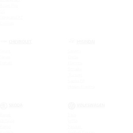
Atlas Pro
GS
Emgrand X7
Coolray
CHEVROLET
HYUNDAI
Spark
Solaris
Nexia
Creta
Cobalt
Elantra
Sonata
Tucson
Santa Fe
Новая Elantra
SKODA
VOLKSWAGEN
Rapid
Polo
Octavia
Jetta
Karoq
Passat
Kodiaq
Новый Tiguan