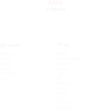
47 БАНКОВ
NISSAN
KIA
Qashqai
Cerato
X-Trail
Новый Sorento
Terrano
Sportage
Murano
XCeed
Pathfinder
Seltos
Patrol
K9
Carnival
Soul
Stinger
K5
Picanto
ProCeed