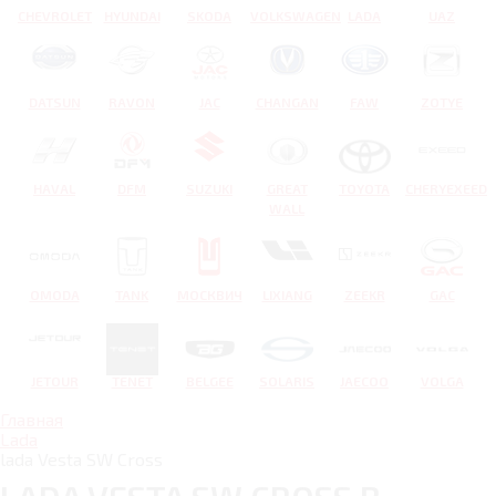
CHEVROLET
HYUNDAI
SKODA
VOLKSWAGEN
LADA
UAZ
DATSUN
RAVON
JAC
CHANGAN
FAW
ZOTYE
HAVAL
DFM
SUZUKI
GREAT
TOYOTA
CHERYEXEED
WALL
OMODA
TANK
МОСКВИЧ
LIXIANG
ZEEKR
GAC
JETOUR
TENET
BELGEE
SOLARIS
JAECOO
VOLGA
Главная
Lada
lada Vesta SW Cross