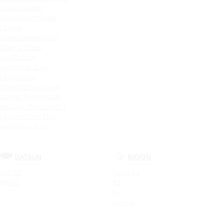
Granta Sedan
Granta Hatchback
Largus
Granta Универсал
Granta Cross
4x4 Bronto
4x4 Urban 3 дв.
Largus CNG
Granta Drive Active
Largus Фургон CNG
Новый Largus 5 мест
Largus Cross CNG
4x4 Urban 5 дв.
DATSUN
RAVON
ON-DO
Nexia R3
MI-DO
R2
R4
Gentra