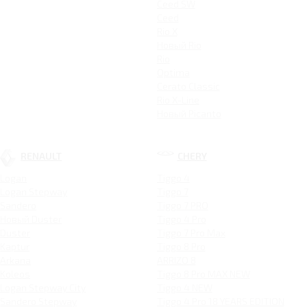
Ceed SW
Ceed
Rio X
Новый Rio
Rio
Optima
Cerato Classic
Rio X-Line
Новый Picanto
RENAULT
CHERY
Logan
Tiggo 4
Logan Stepway
Tiggo 7
Sandero
Tiggo 7 PRO
Новый Duster
Tiggo 4 Pro
Duster
Tiggo 7 Pro Max
Kaptur
Tiggo 8 Pro
Arkana
ARRIZO 8
Koleos
Tiggo 8 Pro MAX NEW
Logan Stepway City
Tiggo 4 NEW
Sandero Stepway
Tiggo 4 Pro 18 YEARS EDITION