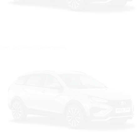
Цвет: Ледниковый неметаллик