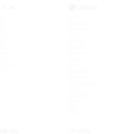
JAC
CHANGAN
S3
UNI-K
S5
CS95 New
T6
Hunter Plus
JS4
CS95
JS6
LAMORE
S7
EADO PLUS
IEV7S
ALSVIN
JS3
UNI-V
T8 Pro
UNI-T
J7
CS85 COUPE
CS55 PLUS
CS35 Plus New
CS75FL
CS35 Plus
CS35
CS75
CS55
FAW
ZOTYE