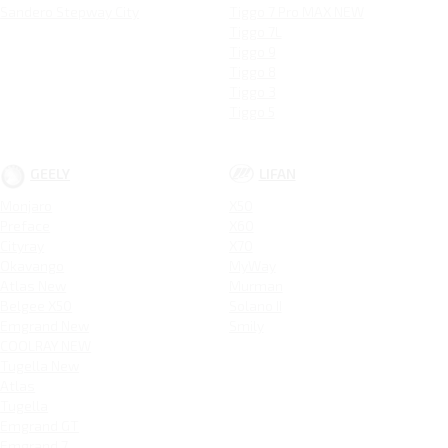
Sandero Stepway City
Tiggo 7 Pro MAX NEW
Tiggo 7L
Tiggo 9
Tiggo 8
Tiggo 3
Tiggo 5
GEELY
LIFAN
Monjaro
X50
Preface
X60
Cityray
X70
Okavango
MyWay
Atlas New
Murman
Belgee X50
Solano II
Emgrand New
Smily
COOLRAY NEW
Tugella New
Atlas
Tugella
Emgrand GT
Emgrand 7