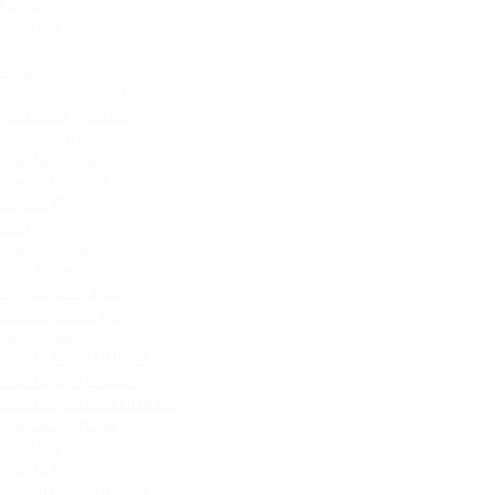
Largus Cross
Iskra SW Cross
Niva Sport
Aura
Niva Legend Bronto
Vesta SW Sportline
Vesta Sportline
Granta Liftback
Новый Largus Cross
Largus Фургон
Niva
Niva Off-road
Niva Travel
Niva Legend 3 дв.
Niva Legend 5 дв.
Iskra Sedan
Granta Sport Liftback
Granta Sport Sedan
Granta Sportline Liftback
Granta Sportline
Iskra SW
Granta Active Cross
Новый Largus 7 мест